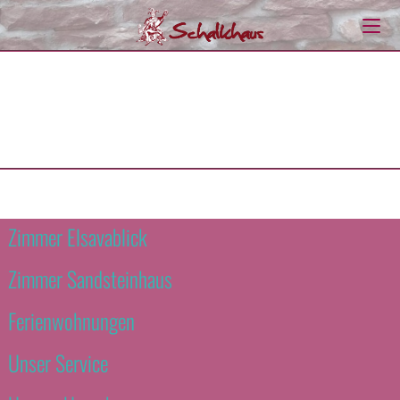
Zimmer Elsavablick
Zimmer Sandsteinhaus
Ferienwohnungen
Unser Service